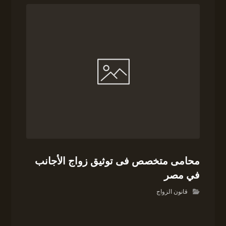
محامى متخصص فى توثيق زواج الأجانب
في مصر
قانون الزواج