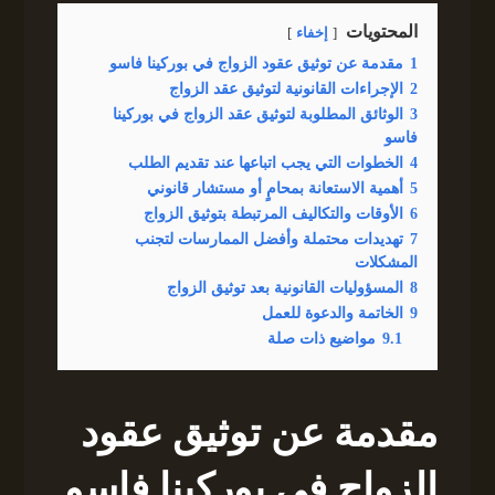
المحتويات
إخفاء
1
مقدمة عن توثيق عقود الزواج في بوركينا فاسو
2
الإجراءات القانونية لتوثيق عقد الزواج
3
الوثائق المطلوبة لتوثيق عقد الزواج في بوركينا
فاسو
4
الخطوات التي يجب اتباعها عند تقديم الطلب
5
أهمية الاستعانة بمحامٍ أو مستشار قانوني
6
الأوقات والتكاليف المرتبطة بتوثيق الزواج
7
تهديدات محتملة وأفضل الممارسات لتجنب
المشكلات
8
المسؤوليات القانونية بعد توثيق الزواج
9
الخاتمة والدعوة للعمل
9.1
مواضيع ذات صلة
مقدمة عن توثيق عقود
الزواج في بوركينا فاسو