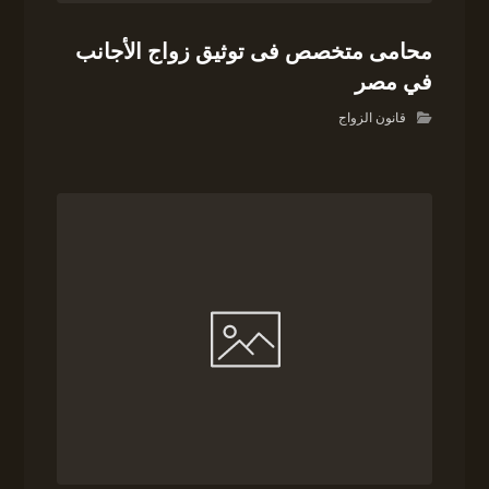
محامى متخصص فى توثيق زواج الأجانب
في مصر
قانون الزواج