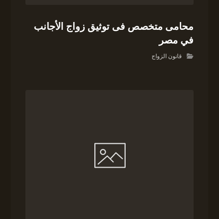
محامى متخصص فى توثيق زواج الأجانب
في مصر
قانون الزواج