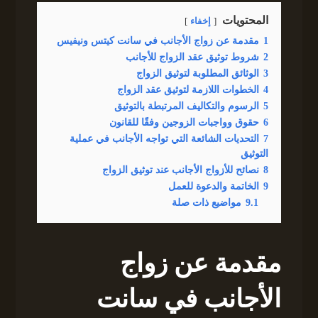
المحتويات
إخفاء
1
مقدمة عن زواج الأجانب في سانت كيتس ونيفيس
2
شروط توثيق عقد الزواج للأجانب
3
الوثائق المطلوبة لتوثيق الزواج
4
الخطوات اللازمة لتوثيق عقد الزواج
5
الرسوم والتكاليف المرتبطة بالتوثيق
6
حقوق وواجبات الزوجين وفقًا للقانون
7
التحديات الشائعة التي تواجه الأجانب في عملية
التوثيق
8
نصائح للأزواج الأجانب عند توثيق الزواج
9
الخاتمة والدعوة للعمل
9.1
مواضيع ذات صلة
مقدمة عن زواج
الأجانب في سانت