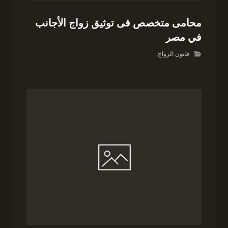
محامى متخصص فى توثيق زواج الأجانب
في مصر
قانون الزواج