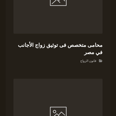
محامى متخصص فى توثيق زواج الأجانب
في مصر
قانون الزواج