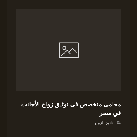
محامى متخصص فى توثيق زواج الأجانب
في مصر
قانون الزواج