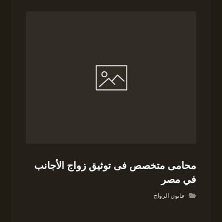
محامى متخصص فى توثيق زواج الأجانب
في مصر
قانون الزواج