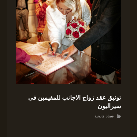
توثيق عقد زواج الاجانب للمقيمين فى
سيراليون
قضايا قانونية