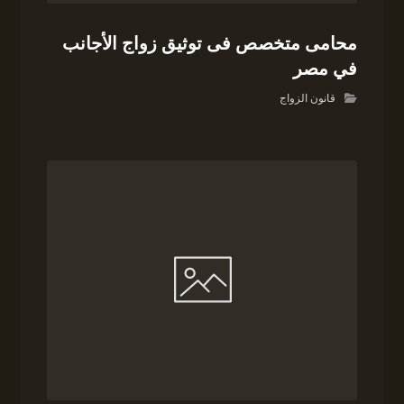
محامى متخصص فى توثيق زواج الأجانب
في مصر
قانون الزواج