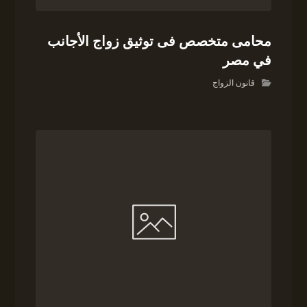
محامى متخصص فى توثيق زواج الأجانب
في مصر
قانون الزواج