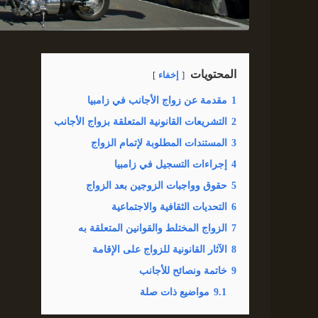
المحتويات
إخفاء
1
مقدمة عن زواج الأجانب في زامبيا
2
التشريعات القانونية المتعلقة بزواج الأجانب
3
المستندات المطلوبة لإتمام الزواج
4
إجراءات التسجيل في زامبيا
5
حقوق وواجبات الزوجين بعد الزواج
6
التحديات الثقافية والاجتماعية
7
الزواج المختلط والقوانين المتعلقة به
8
الآثار القانونية للزواج على الإقامة
9
خاتمة ونصائح للأجانب
9.1
مواضيع ذات صلة